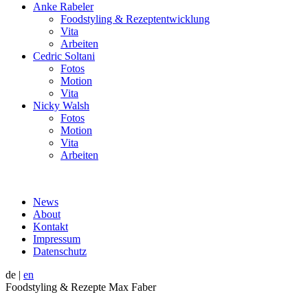
Anke Rabeler
Foodstyling & Rezeptentwicklung
Vita
Arbeiten
Cedric Soltani
Fotos
Motion
Vita
Nicky Walsh
Fotos
Motion
Vita
Arbeiten
News
About
Kontakt
Impressum
Datenschutz
de
|
en
Foodstyling & Rezepte Max Faber