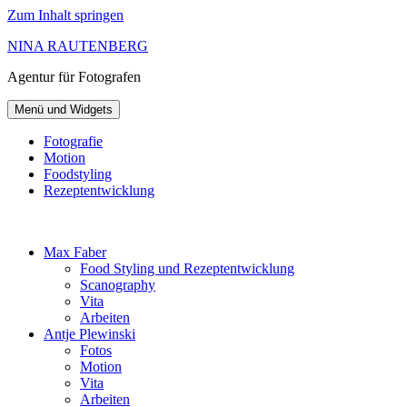
Zum Inhalt springen
NINA RAUTENBERG
Agentur
für Fotografen
Menü und Widgets
Fotografie
Motion
Foodstyling
Rezeptentwicklung
Max Faber
Food Styling und Rezeptentwicklung
Scanography
Vita
Arbeiten
Antje Plewinski
Fotos
Motion
Vita
Arbeiten