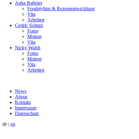
Anke Rabeler
Foodstyling & Rezeptentwicklung
Vita
Arbeiten
Cedric Soltani
Fotos
Motion
Vita
Nicky Walsh
Fotos
Motion
Vita
Arbeiten
News
About
Kontakt
Impressum
Datenschutz
de
|
en