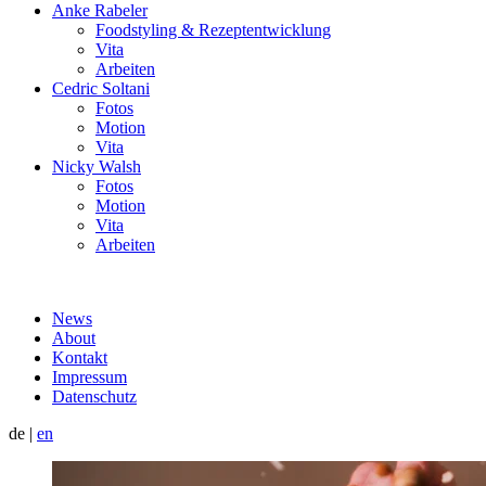
Anke Rabeler
Foodstyling & Rezeptentwicklung
Vita
Arbeiten
Cedric Soltani
Fotos
Motion
Vita
Nicky Walsh
Fotos
Motion
Vita
Arbeiten
News
About
Kontakt
Impressum
Datenschutz
de
|
en