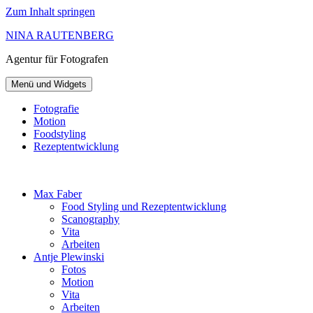
Zum Inhalt springen
NINA RAUTENBERG
Agentur
für Fotografen
Menü und Widgets
Fotografie
Motion
Foodstyling
Rezeptentwicklung
Max Faber
Food Styling und Rezeptentwicklung
Scanography
Vita
Arbeiten
Antje Plewinski
Fotos
Motion
Vita
Arbeiten