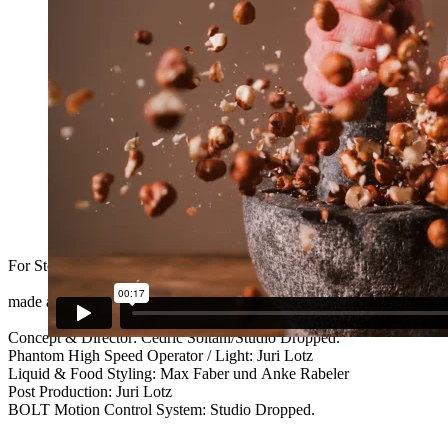
For Stork Club x Nudossi limited edition
made all inhouse with our artists
Concept & Director: Cedric Soltani/Studio Dropped.
Phantom High Speed Operator / Light: Juri Lotz
Liquid & Food Styling: Max Faber und Anke Rabeler
Post Production: Juri Lotz
BOLT Motion Control System: Studio Dropped.