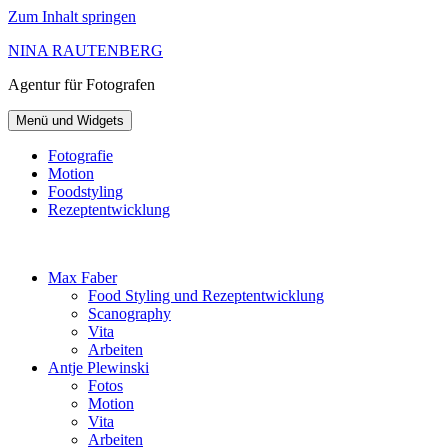
Zum Inhalt springen
NINA RAUTENBERG
Agentur
für Fotografen
Menü und Widgets
Fotografie
Motion
Foodstyling
Rezeptentwicklung
Max Faber
Food Styling und Rezeptentwicklung
Scanography
Vita
Arbeiten
Antje Plewinski
Fotos
Motion
Vita
Arbeiten