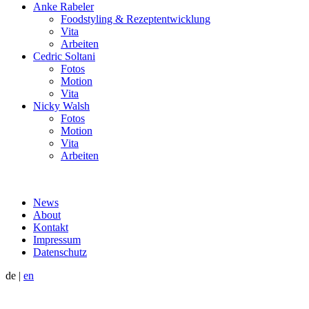
Anke Rabeler
Foodstyling & Rezeptentwicklung
Vita
Arbeiten
Cedric Soltani
Fotos
Motion
Vita
Nicky Walsh
Fotos
Motion
Vita
Arbeiten
News
About
Kontakt
Impressum
Datenschutz
de
|
en