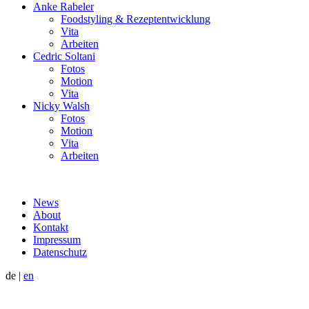
Anke Rabeler
Foodstyling & Rezeptentwicklung
Vita
Arbeiten
Cedric Soltani
Fotos
Motion
Vita
Nicky Walsh
Fotos
Motion
Vita
Arbeiten
News
About
Kontakt
Impressum
Datenschutz
de
|
en