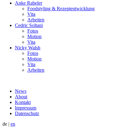
Anke Rabeler
Foodstyling & Rezeptentwicklung
Vita
Arbeiten
Cedric Soltani
Fotos
Motion
Vita
Nicky Walsh
Fotos
Motion
Vita
Arbeiten
News
About
Kontakt
Impressum
Datenschutz
de
|
en