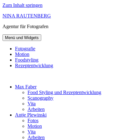
Zum Inhalt springen
NINA RAUTENBERG
Agentur
für Fotografen
Menü und Widgets
Fotografie
Motion
Foodstyling
Rezeptentwicklung
Max Faber
Food Styling und Rezeptentwicklung
Scanography
Vita
Arbeiten
Antje Plewinski
Fotos
Motion
Vita
Arbeiten