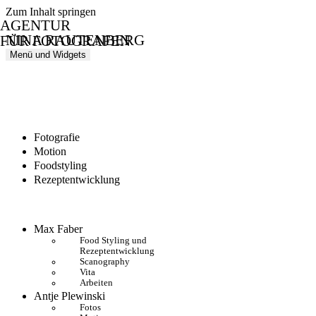
Zum Inhalt springen
AGENTUR
NINA RAUTENBERG
FÜR FOTOGRAFEN
Menü und Widgets
Fotografie
Motion
Foodstyling
Rezeptentwicklung
Max Faber
Food Styling und
Rezeptentwicklung
Scanography
Vita
Arbeiten
Antje Plewinski
Fotos