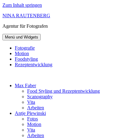
Zum Inhalt springen
NINA RAUTENBERG
Agentur
für Fotografen
Menü und Widgets
Fotografie
Motion
Foodstyling
Rezeptentwicklung
Max Faber
Food Styling und Rezeptentwicklung
Scanography
Vita
Arbeiten
Antje Plewinski
Fotos
Motion
Vita
Arbeiten