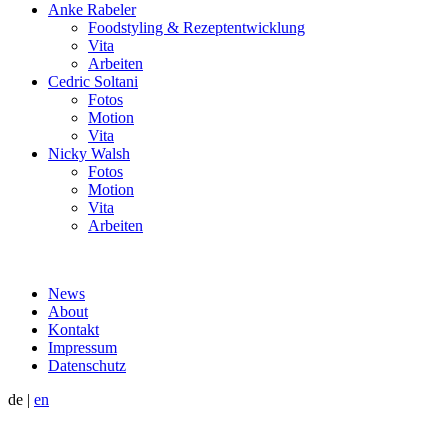
Anke Rabeler
Foodstyling & Rezeptentwicklung
Vita
Arbeiten
Cedric Soltani
Fotos
Motion
Vita
Nicky Walsh
Fotos
Motion
Vita
Arbeiten
News
About
Kontakt
Impressum
Datenschutz
de
|
en