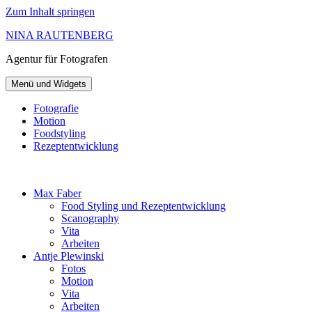
Zum Inhalt springen
NINA RAUTENBERG
Agentur
für Fotografen
Menü und Widgets
Fotografie
Motion
Foodstyling
Rezeptentwicklung
Max Faber
Food Styling und Rezeptentwicklung
Scanography
Vita
Arbeiten
Antje Plewinski
Fotos
Motion
Vita
Arbeiten