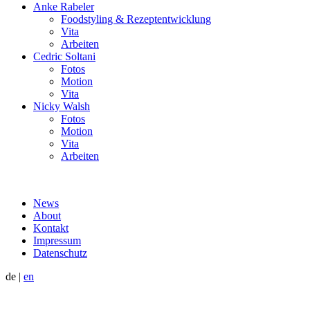
Anke Rabeler
Foodstyling & Rezeptentwicklung
Vita
Arbeiten
Cedric Soltani
Fotos
Motion
Vita
Nicky Walsh
Fotos
Motion
Vita
Arbeiten
News
About
Kontakt
Impressum
Datenschutz
de
|
en