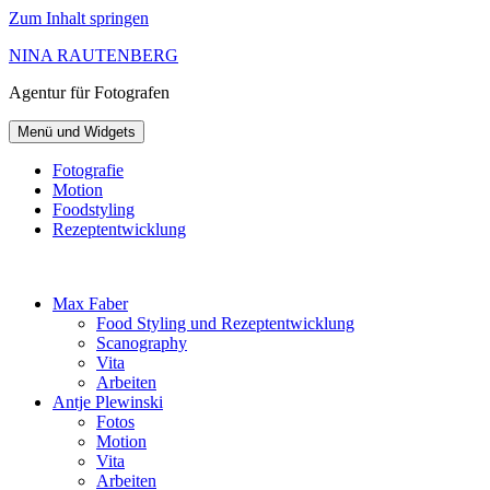
Zum Inhalt springen
NINA RAUTENBERG
Agentur
für Fotografen
Menü und Widgets
Fotografie
Motion
Foodstyling
Rezeptentwicklung
Max Faber
Food Styling und Rezeptentwicklung
Scanography
Vita
Arbeiten
Antje Plewinski
Fotos
Motion
Vita
Arbeiten