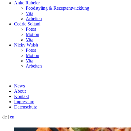
Anke Rabeler
Foodstyling & Rezeptentwicklung
Vita
Arbeiten
Cedric Soltani
Fotos
Motion
Vita
Nicky Walsh
Fotos
Motion
Vita
Arbeiten
News
About
Kontakt
Impressum
Datenschutz
de
|
en