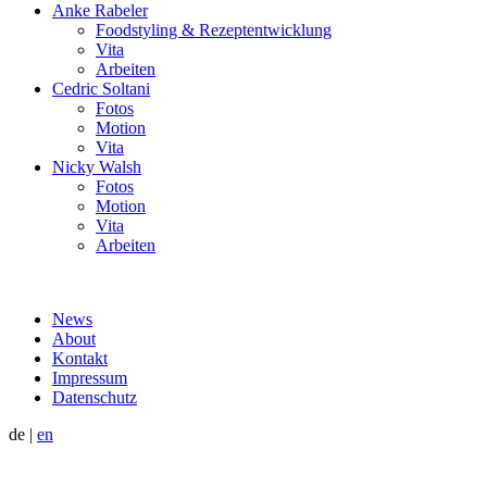
Anke Rabeler
Foodstyling & Rezeptentwicklung
Vita
Arbeiten
Cedric Soltani
Fotos
Motion
Vita
Nicky Walsh
Fotos
Motion
Vita
Arbeiten
News
About
Kontakt
Impressum
Datenschutz
de
|
en