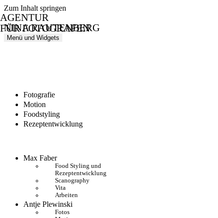
Zum Inhalt springen
AGENTUR
NINA RAUTENBERG
FÜR FOTOGRAFEN
Menü und Widgets
Fotografie
Motion
Foodstyling
Rezeptentwicklung
Max Faber
Food Styling und
Rezeptentwicklung
Scanography
Vita
Arbeiten
Antje Plewinski
Fotos