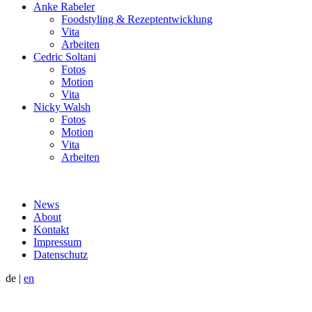
Anke Rabeler
Foodstyling & Rezeptentwicklung
Vita
Arbeiten
Cedric Soltani
Fotos
Motion
Vita
Nicky Walsh
Fotos
Motion
Vita
Arbeiten
News
About
Kontakt
Impressum
Datenschutz
de
|
en