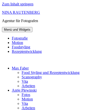
Zum Inhalt springen
NINA RAUTENBERG
Agentur
für Fotografen
Menü und Widgets
Fotografie
Motion
Foodstyling
Rezeptentwicklung
Max Faber
Food Styling und Rezeptentwicklung
Scanography
Vita
Arbeiten
Antje Plewinski
Fotos
Motion
Vita
Arbeiten