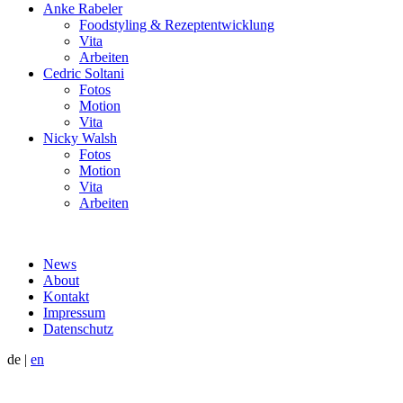
Anke Rabeler
Foodstyling & Rezeptentwicklung
Vita
Arbeiten
Cedric Soltani
Fotos
Motion
Vita
Nicky Walsh
Fotos
Motion
Vita
Arbeiten
News
About
Kontakt
Impressum
Datenschutz
de
|
en