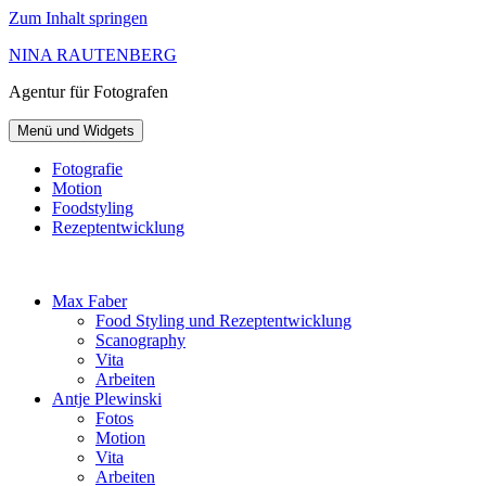
Zum Inhalt springen
NINA RAUTENBERG
Agentur
für Fotografen
Menü und Widgets
Fotografie
Motion
Foodstyling
Rezeptentwicklung
Max Faber
Food Styling und Rezeptentwicklung
Scanography
Vita
Arbeiten
Antje Plewinski
Fotos
Motion
Vita
Arbeiten